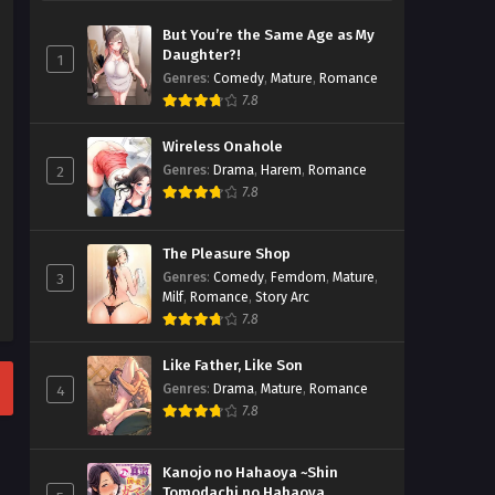
But You’re the Same Age as My
Daughter?!
1
Genres
:
Comedy
,
Mature
,
Romance
7.8
Wireless Onahole
2
Genres
:
Drama
,
Harem
,
Romance
7.8
The Pleasure Shop
3
Genres
:
Comedy
,
Femdom
,
Mature
,
Milf
,
Romance
,
Story Arc
7.8
Like Father, Like Son
4
Genres
:
Drama
,
Mature
,
Romance
7.8
Kanojo no Hahaoya ~Shin
Tomodachi no Hahaoya