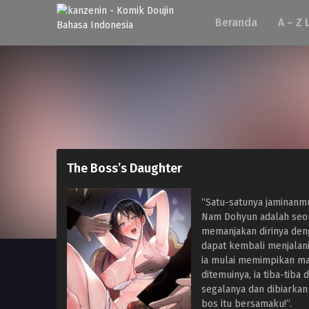
Beranda
A – Z 
The Boss’s Daughter
“Satu-satunya jaminanm
Nam Dohyun adalah seor
memanjakan dirinya deng
dapat kembali menjalani
ia mulai memimpikan ma
ditemuinya, ia tiba-tiba
segalanya dan dibiarkan
bos itu bersamaku!”.