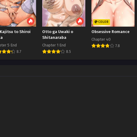
COLOR
Kajitsu to Shiroi
Otto ga Uwaki o
Obsessive Romance
da
Shitanaraba
Chapter 40
pter 5 End
Chapter 1 End
7.8
8.7
8.5