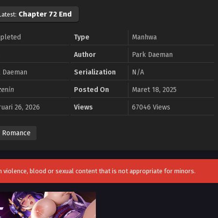
Chapter 72 End
Latest:
pleted
Type
Manhwa
5
Author
Park Daeman
k Daeman
Serialization
N/A
zenin
Posted On
Maret 18, 2025
uari 26, 2026
Views
67046 Views
Romance
 violence, blood or sexual content that is not appropriate for minors.