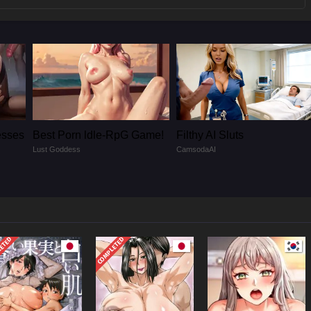
esses
Best Porn ldle-RpG Game!
Filthy AI Sluts
Lust Goddess
CamsodaAI
LETED
COMPLETED