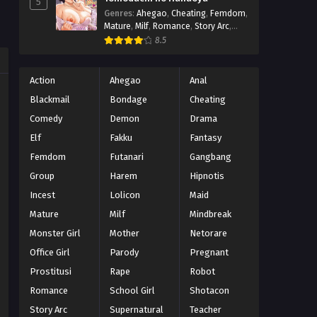
5
Genres
:
Ahegao
,
Cheating
,
Femdom
,
Mature
,
Milf
,
Romance
,
Story Arc
,
Vanilla
,
Virgin
8.5
Action
Ahegao
Anal
Blackmail
Bondage
Cheating
Comedy
Demon
Drama
Elf
Fakku
Fantasy
Femdom
Futanari
Gangbang
Group
Harem
Hipnotis
Incest
Lolicon
Maid
Mature
Milf
Mindbreak
Monster Girl
Mother
Netorare
Office Girl
Parody
Pregnant
Prostitusi
Rape
Robot
Romance
School Girl
Shotacon
Story Arc
Supernatural
Teacher