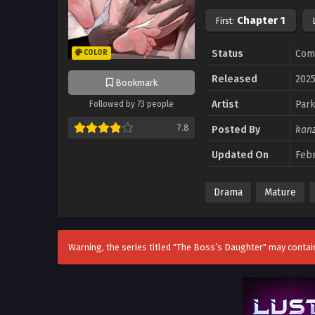
Chapter 1
First:
Status
Com
COLOR
Released
202
Bookmark
Artist
Par
Followed by 73 people
7.8
Posted By
kan
Updated On
Febr
Drama
Mature
Warning, the series titled "The Boss’s Daughter" may contain