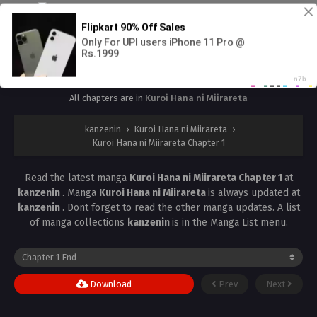
Kuroi Hana ni Miirareta Chapter 1
All chapters are in
Kuroi Hana ni Miirareta
kanzenin
›
Kuroi Hana ni Miirareta
›
Kuroi Hana ni Miirareta Chapter 1
Read the latest manga
Kuroi Hana ni Miirareta Chapter 1
at
kanzenin
. Manga
Kuroi Hana ni Miirareta
is always updated at
kanzenin
. Dont forget to read the other manga updates. A list
of manga collections
kanzenin
is in the Manga List menu.
Download
Prev
Next