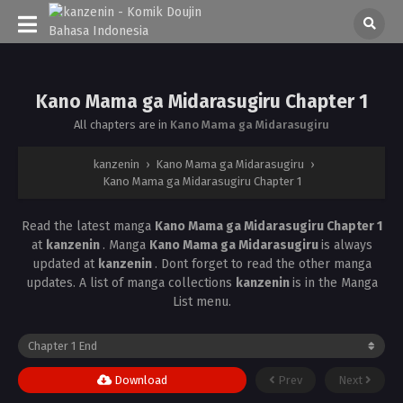
Kano Mama ga Midarasugiru Chapter 1
All chapters are in
Kano Mama ga Midarasugiru
kanzenin
›
Kano Mama ga Midarasugiru
›
Kano Mama ga Midarasugiru Chapter 1
Read the latest manga
Kano Mama ga Midarasugiru Chapter 1
at
kanzenin
. Manga
Kano Mama ga Midarasugiru
is always
updated at
kanzenin
. Dont forget to read the other manga
updates. A list of manga collections
kanzenin
is in the Manga
List menu.
Download
Prev
Next