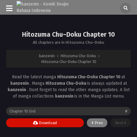
Hitozuma Chu~Doku Chapter 10
All chapters are in
Hitozuma Chu~Doku
kanzenin
›
Hitozuma Chu~Doku
›
Hitozuma Chu~Doku Chapter 10
Read the latest manga
Hitozuma Chu~Doku Chapter 10
at
kanzenin
. Manga
Hitozuma Chu~Doku
is always updated at
kanzenin
. Dont forget to read the other manga updates. A list
of manga collections
kanzenin
is in the Manga List menu.
Download
Prev
Next