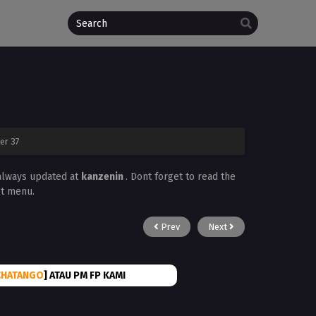
er 37
 always updated at
kanzenin
. Dont forget to read the
st menu.
Prev
Next
CHATANGO
] ATAU PM FP KAMI