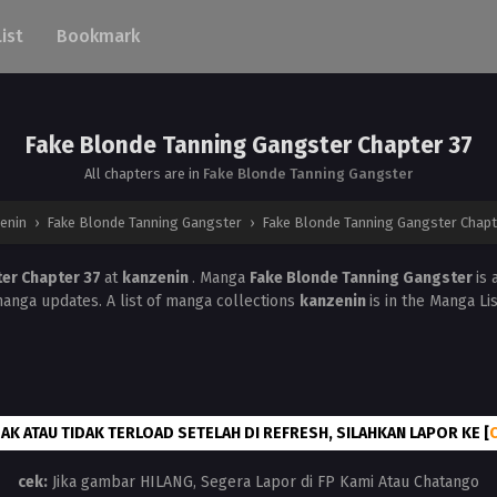
List
Bookmark
Fake Blonde Tanning Gangster Chapter 37
All chapters are in
Fake Blonde Tanning Gangster
enin
›
Fake Blonde Tanning Gangster
›
Fake Blonde Tanning Gangster Chapt
ter Chapter 37
at
kanzenin
. Manga
Fake Blonde Tanning Gangster
is
anga updates. A list of manga collections
kanzenin
is in the Manga Li
AK ATAU TIDAK TERLOAD SETELAH DI REFRESH, SILAHKAN LAPOR KE [
cek:
Jika gambar HILANG, Segera Lapor di FP Kami Atau Chatango