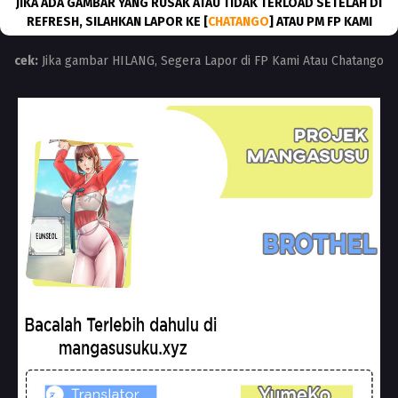
JIKA ADA GAMBAR YANG RUSAK ATAU TIDAK TERLOAD SETELAH DI
REFRESH, SILAHKAN LAPOR KE [
CHATANGO
] ATAU PM FP KAMI
cek:
Jika gambar HILANG, Segera Lapor di FP Kami Atau Chatango