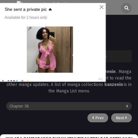
Brothel Chapter 38
All chapters are in
Brothel
kanzenin
›
Brothel
›
Brothel Chapter 38
Read the latest manga
Brothel Chapter 38
at
kanzenin
. Manga
Brothel
is always updated at
kanzenin
. Dont forget to read the
other manga updates. A list of manga collections
kanzenin
is in
the Manga List menu.
Prev
Next